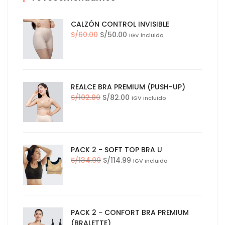
CALZÓN CONTROL INVISIBLE
El
El
S/
60.00
S/
50.00
IGV incluido
precio
precio
original
actual
era:
es:
S/60.00.
S/50.00.
REALCE BRA PREMIUM (PUSH-UP)
El
El
S/
102.00
S/
82.00
IGV incluido
precio
precio
original
actual
era:
es:
S/102.00.
S/82.00.
PACK 2 - SOFT TOP BRA U
El
El
S/
134.99
S/
114.99
IGV incluido
precio
precio
original
actual
era:
es:
S/134.99.
S/114.99.
PACK 2 - CONFORT BRA PREMIUM
(BRALETTE)