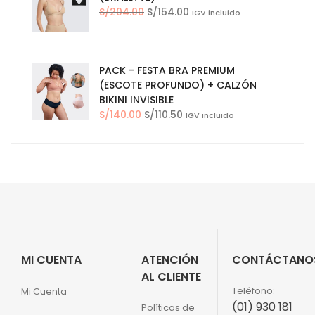
El
El
S/
204.00
S/
154.00
IGV incluido
precio
precio
original
actual
era:
es:
PACK - FESTA BRA PREMIUM
S/204.00.
S/154.00.
(ESCOTE PROFUNDO) + CALZÓN
BIKINI INVISIBLE
El
El
S/
140.00
S/
110.50
IGV incluido
precio
precio
original
actual
era:
es:
S/140.00.
S/110.50.
MI CUENTA
ATENCIÓN
CONTÁCTANO
AL CLIENTE
Teléfono:
Mi Cuenta
(01) 930 181
Políticas de