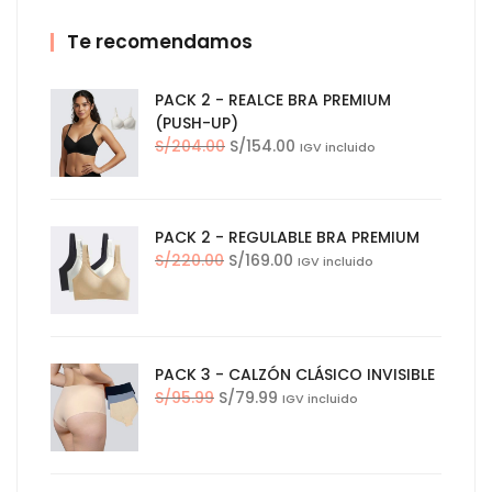
Te recomendamos
PACK 2 - REALCE BRA PREMIUM
(PUSH-UP)
El
El
S/
204.00
S/
154.00
IGV incluido
precio
precio
original
actual
era:
es:
PACK 2 - REGULABLE BRA PREMIUM
S/204.00.
S/154.00.
El
El
S/
220.00
S/
169.00
IGV incluido
precio
precio
original
actual
era:
es:
S/220.00.
S/169.00.
PACK 3 - CALZÓN CLÁSICO INVISIBLE
El
El
S/
95.99
S/
79.99
IGV incluido
precio
precio
original
actual
era:
es:
S/95.99.
S/79.99.