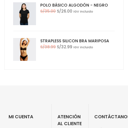
POLO BÁSICO ALGODÓN - NEGRO
El
El
S/
35.00
S/
26.00
IGV incluido
precio
precio
original
actual
era:
es:
S/35.00.
S/26.00.
STRAPLESS SILICON BRA MARIPOSA
El
El
S/
38.99
S/
32.99
IGV incluido
precio
precio
original
actual
era:
es:
S/38.99.
S/32.99.
MI CUENTA
ATENCIÓN
CONTÁCTANO
AL CLIENTE