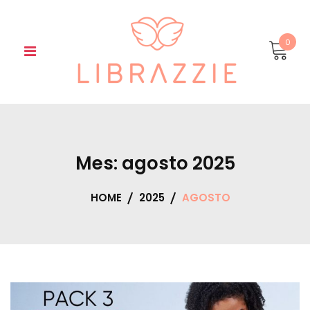
Skip
to
content
0
Mes:
agosto 2025
HOME
2025
AGOSTO