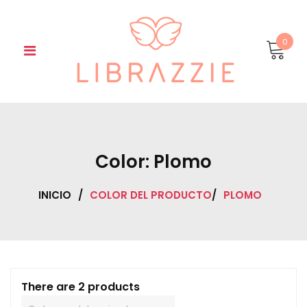
Skip
to
content
0
Color:
Plomo
INICIO
/
COLOR DEL PRODUCTO
/
PLOMO
There are 2 products