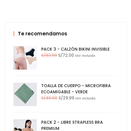
Te recomendamos
PACK 3 - CALZÓN BIKINI INVISIBLE
El
El
S/
83.99
S/
72.00
IGV incluido
precio
precio
original
actual
era:
es:
S/83.99.
S/72.00.
TOALLA DE CUERPO - MICROFIBRA
ECOAMIGABLE - VERDE
El
El
S/
40.00
S/
29.99
IGV incluido
precio
precio
original
actual
era:
es:
PACK 2 - LIBRE STRAPLESS BRA
S/40.00.
S/29.99.
PREMIUM