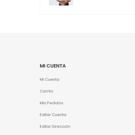
precio
precio
original
actual
era:
es:
S/210.00.
S/167.00.
MI CUENTA
Mi Cuenta
Carrito
Mis Pedidos
Editar Cuenta
Editar Dirección