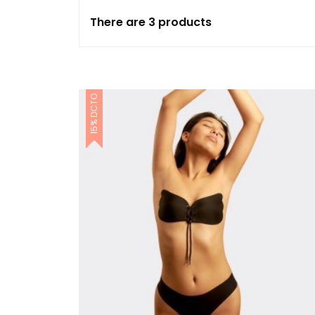
There are 3 products
Polos
Ropa
Silicon
15% DCTO
Sin Costuras
Sin costuras unidad
Top Sin Costuras
Brasieres