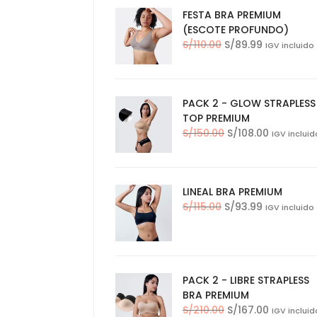
FESTA BRA PREMIUM
S/204.00.
S/154.00.
(ESCOTE PROFUNDO)
El
El
S/
110.00
S/
89.99
IGV incluido
precio
precio
original
actual
era:
es:
PACK 2 - GLOW STRAPLESS
S/110.00.
S/89.99.
TOP PREMIUM
El
El
S/
150.00
S/
108.00
IGV incluid
precio
precio
original
actual
era:
es:
LINEAL BRA PREMIUM
S/150.00.
S/108.00.
El
El
S/
115.00
S/
93.99
IGV incluido
precio
precio
original
actual
era:
es:
S/115.00.
S/93.99.
PACK 2 - LIBRE STRAPLESS
BRA PREMIUM
El
El
S/
210.00
S/
167.00
IGV incluid