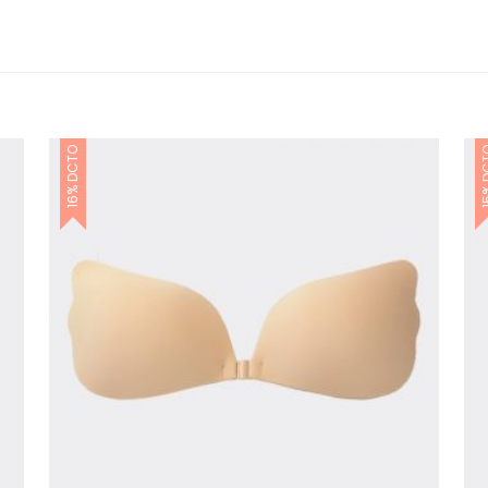
16% DCTO
15% 