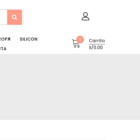
ROPA
SILICON
0
Carrito
S/0.00
NTA