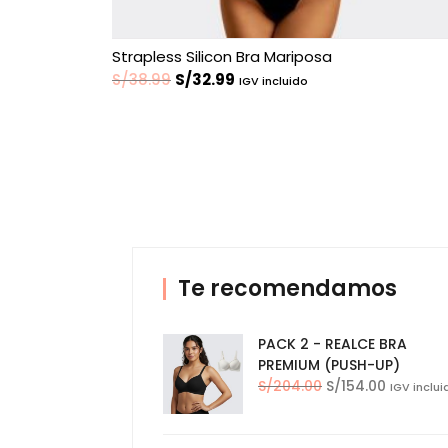
Strapless Silicon Bra Mariposa
El
El
S/
38.99
S/
32.99
IGV incluido
precio
precio
original
actual
era:
es:
S/38.99.
S/32.99.
Te recomendamos
PACK 2 - REALCE BRA
PREMIUM (PUSH-UP)
El
El
S/
204.00
S/
154.00
IGV inclui
precio
precio
original
actual
era:
es: