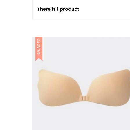
There is 1 product
Polos
Ropa
Silicon
16% DCTO
Sin Costuras
Sin costuras unidad
Top Sin Costuras
Brasieres