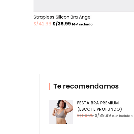
Strapless Silicon Bra Angel
El
El
S/
42.99
S/
35.99
IGV incluido
precio
precio
original
actual
era:
es:
S/42.99.
S/35.99.
Te recomendamos
FESTA BRA PREMIUM
(ESCOTE PROFUNDO)
El
El
S/
110.00
S/
89.99
IGV incluido
precio
precio
original
actual
era:
es: