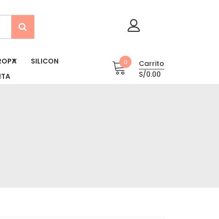
ROPA
SILICON
0
Carrito
S/0.00
NTA