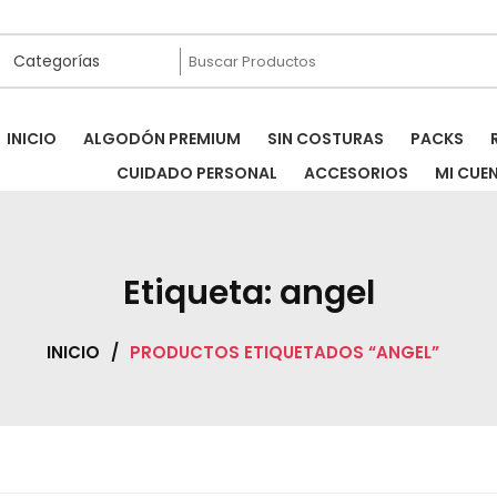
INICIO
ALGODÓN PREMIUM
SIN COSTURAS
PACKS
CUIDADO PERSONAL
ACCESORIOS
MI CUE
Etiqueta:
angel
INICIO
/
PRODUCTOS ETIQUETADOS “ANGEL”