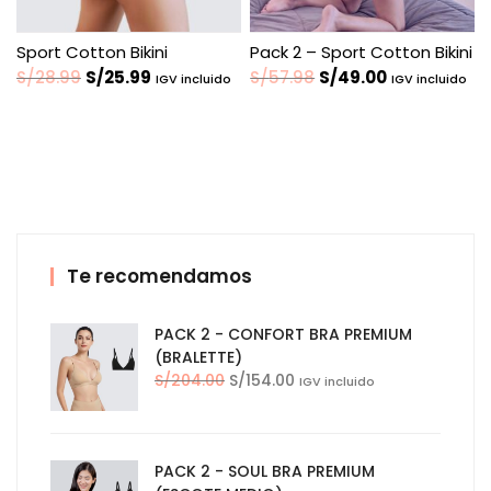
Sport Cotton Bikini
Pack 2 – Sport Cotton Bikini
El
El
El
El
S/
28.99
S/
25.99
S/
57.98
S/
49.00
IGV incluido
IGV incluido
precio
precio
precio
precio
original
actual
original
actual
era:
es:
era:
es:
S/28.99.
S/25.99.
S/57.98.
S/49.00.
Te recomendamos
PACK 2 - CONFORT BRA PREMIUM
(BRALETTE)
El
El
S/
204.00
S/
154.00
IGV incluido
precio
precio
original
actual
era:
es:
PACK 2 - SOUL BRA PREMIUM
S/204.00.
S/154.00.