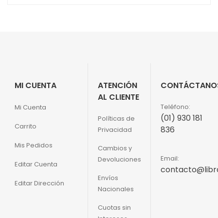
era:
es:
S/180.00.
S/136.00.
MI CUENTA
ATENCIÓN
CONTÁCTANO
AL CLIENTE
Teléfono:
Mi Cuenta
(01) 930 181
Políticas de
Carrito
836
Privacidad
Mis Pedidos
Cambios y
Email:
Devoluciones
Editar Cuenta
contacto@libr
Envíos
Editar Dirección
Nacionales
Cuotas sin