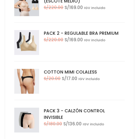
(ESCOTE MEDIO)
El
El
S/
220.00
S/
169.00
IGV incluido
precio
precio
original
actual
era:
es:
PACK 2 - REGULABLE BRA PREMIUM
S/220.00.
S/169.00.
El
El
S/
220.00
S/
169.00
IGV incluido
precio
precio
original
actual
era:
es:
S/220.00.
S/169.00.
COTTON MIMI COLALESS
El
El
S/
20.00
S/
17.00
IGV incluido
precio
precio
original
actual
era:
es:
S/20.00.
S/17.00.
PACK 3 - CALZÓN CONTROL
INVISIBLE
El
El
S/
180.00
S/
136.00
IGV incluido
precio
precio
original
actual