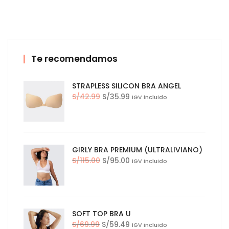
Te recomendamos
STRAPLESS SILICON BRA ANGEL
El
El
S/
42.99
S/
35.99
IGV incluido
precio
precio
original
actual
era:
es:
S/42.99.
S/35.99.
GIRLY BRA PREMIUM (ULTRALIVIANO)
El
El
S/
115.00
S/
95.00
IGV incluido
precio
precio
original
actual
era:
es:
S/115.00.
S/95.00.
SOFT TOP BRA U
El
El
S/
69.99
S/
59.49
IGV incluido