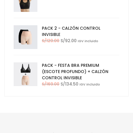
precio
precio
original
actual
era:
es:
S/69.99.
S/59.49.
PACK 2 - CALZÓN CONTROL
INVISIBLE
El
El
S/
120.00
S/
92.00
IGV incluido
precio
precio
original
actual
era:
es:
PACK - FESTA BRA PREMIUM
S/120.00.
S/92.00.
(ESCOTE PROFUNDO) + CALZÓN
CONTROL INVISIBLE
El
El
S/
169.00
S/
134.50
IGV incluido
precio
precio
original
actual
era:
es:
S/169.00.
S/134.50.