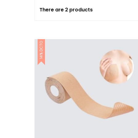
There are 2 products
Polos
Ropa
Silicon
14% DCTO
Sin Costuras
Sin costuras unidad
Top Sin Costuras
Brasieres