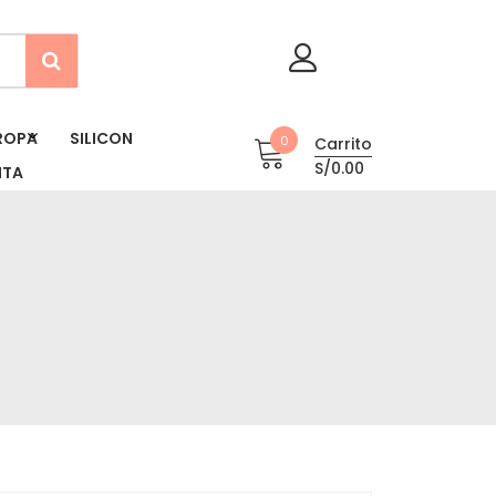
ROPA
SILICON
0
Carrito
S/0.00
NTA