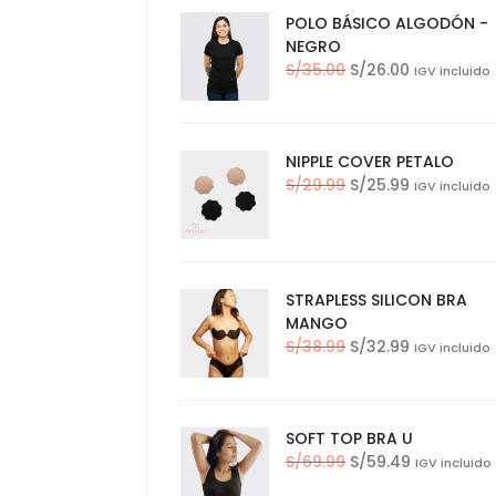
POLO BÁSICO ALGODÓN -
NEGRO
El
El
S/
35.00
S/
26.00
IGV incluido
precio
precio
original
actual
era:
es:
NIPPLE COVER PETALO
S/35.00.
S/26.00.
El
El
S/
29.99
S/
25.99
IGV incluido
precio
precio
original
actual
era:
es:
S/29.99.
S/25.99.
STRAPLESS SILICON BRA
MANGO
El
El
S/
38.99
S/
32.99
IGV incluido
precio
precio
original
actual
era:
es:
SOFT TOP BRA U
S/38.99.
S/32.99.
El
El
S/
69.99
S/
59.49
IGV incluido
precio
precio