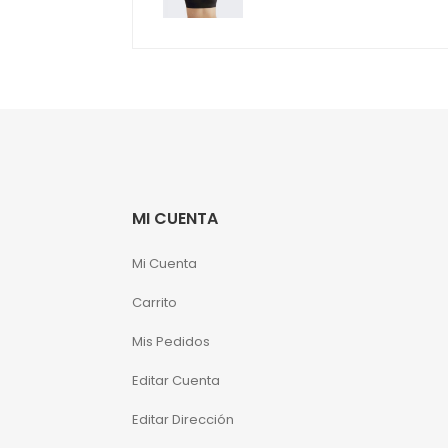
original
actual
era:
es:
S/69.99.
S/59.49.
MI CUENTA
Mi Cuenta
Carrito
Mis Pedidos
Editar Cuenta
Editar Dirección