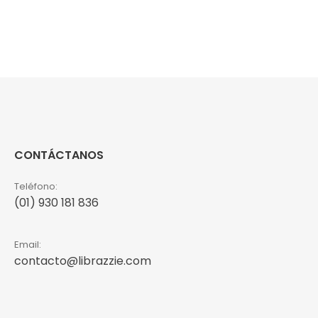
CONTÁCTANOS
Teléfono:
(01) 930 181 836
Email:
contacto@librazzie.com