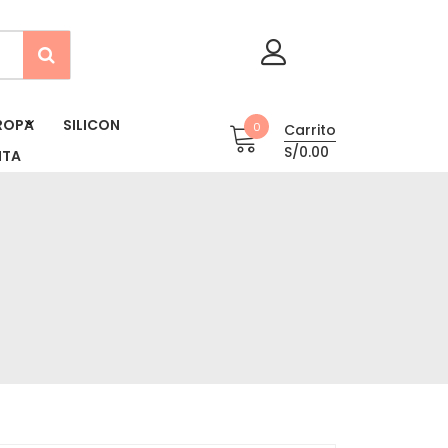
ROPA
SILICON
0
Carrito
S/0.00
NTA