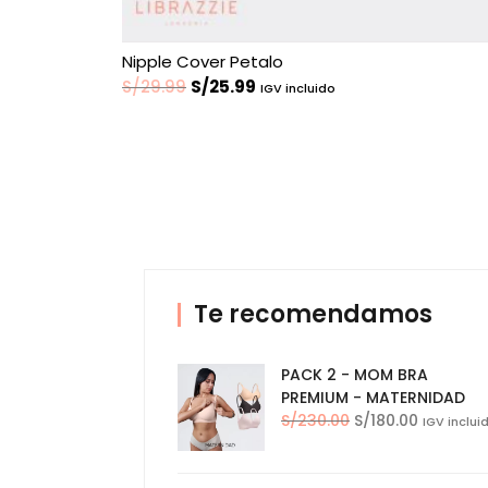
Nipple Cover Petalo
El
El
S/
29.99
S/
25.99
IGV incluido
precio
precio
original
actual
era:
es:
S/29.99.
S/25.99.
Te recomendamos
PACK 2 - MOM BRA
PREMIUM - MATERNIDAD
El
El
S/
230.00
S/
180.00
IGV inclui
precio
precio
original
actual
era:
es: