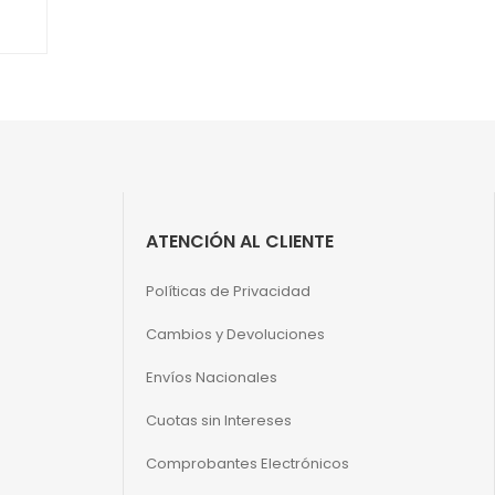
ATENCIÓN AL CLIENTE
Políticas de Privacidad
Cambios y Devoluciones
Envíos Nacionales
Cuotas sin Intereses
Comprobantes Electrónicos