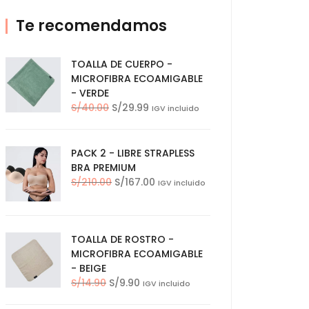
Te recomendamos
TOALLA DE CUERPO -
MICROFIBRA ECOAMIGABLE
- VERDE
El
El
S/
40.00
S/
29.99
IGV incluido
precio
precio
original
actual
era:
es:
PACK 2 - LIBRE STRAPLESS
S/40.00.
S/29.99.
BRA PREMIUM
El
El
S/
210.00
S/
167.00
IGV incluido
precio
precio
original
actual
era:
es:
TOALLA DE ROSTRO -
S/210.00.
S/167.00.
MICROFIBRA ECOAMIGABLE
- BEIGE
El
El
S/
14.90
S/
9.90
IGV incluido
precio
precio