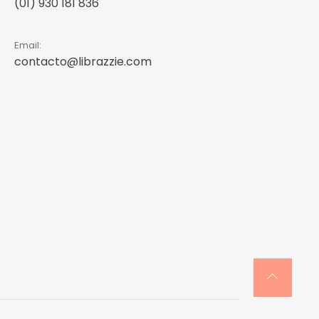
(01) 930 181 836
Email:
contacto@librazzie.com