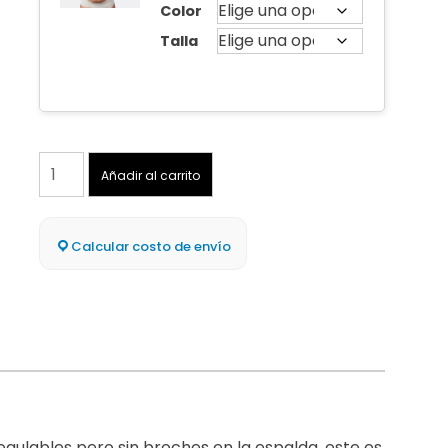
Color
Talla
Pack
Añadir al carrito
2
–
Joy
Calcular costo de envío
Bra
Premium
cantidad
regulables pero sin broches en la espalda, este es