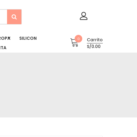
ROPA
SILICON
0
Carrito
S/0.00
NTA