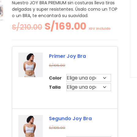
Nuestro JOY BRA PREMIUM sin costuras lleva tiras
delgadas y super resistentes. Úsalo como un TOP
o un BRA, te encantará su suavidad.
El
El
S/
169.00
S/
210.00
IGV incluido
precio
precio
original
actual
Primer Joy Bra
S/
105.00
era:
es:
Color
S/210.00.
S/169.00.
Talla
Segundo Joy Bra
S/
105.00