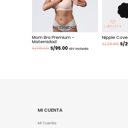
Mom Bra Premium –
Nipple Cove
Maternidad
El
S/
29.99
S/
2
El
El
S/
115.00
S/
95.00
IGV incluido
pre
precio
precio
ori
original
actual
era
era:
es:
S/2
S/115.00.
S/95.00.
MI CUENTA
Mi Cuenta