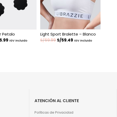
r Petalo
Light Sport Bralette – Blanco
El
El
El
5.99
S/
69.99
S/
59.49
IGV incluido
IGV incluido
cio
precio
precio
precio
ginal
actual
original
actual
:
es:
era:
es:
9.99.
S/25.99.
S/69.99.
S/59.49.
ATENCIÓN AL CLIENTE
Políticas de Privacidad