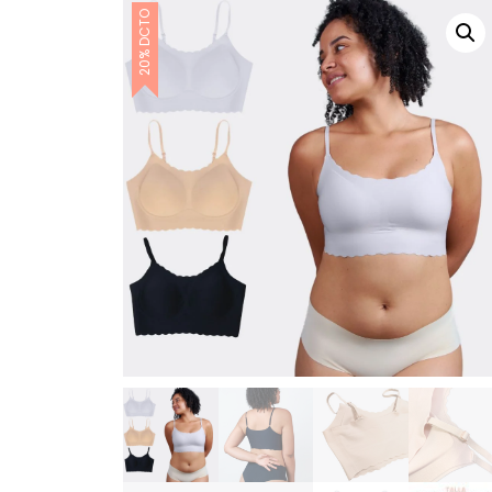
20% DCTO
Polos
Ropa
Silicon
Sin Costuras
Sin costuras unidad
Top Sin Costuras
Brasieres