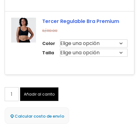
Tercer Regulable Bra Premium
S/
110.00
Color
Talla
Pack
Añadir al carrito
3
–
Regulable
Calcular costo de envío
Bra
Premium
cantidad