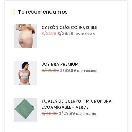
Te recomendamos
CALZÓN CLÁSICO INVISIBLE
El
El
S/
31.99
S/
28.79
IGV incluido
precio
precio
original
actual
era:
es:
S/31.99.
S/28.79.
JOY BRA PREMIUM
El
El
S/
105.00
S/
89.99
IGV incluido
precio
precio
original
actual
era:
es:
S/105.00.
S/89.99.
TOALLA DE CUERPO - MICROFIBRA
ECOAMIGABLE - VERDE
El
El
S/
40.00
S/
29.99
IGV incluido
precio
precio
original
actual
era:
es: