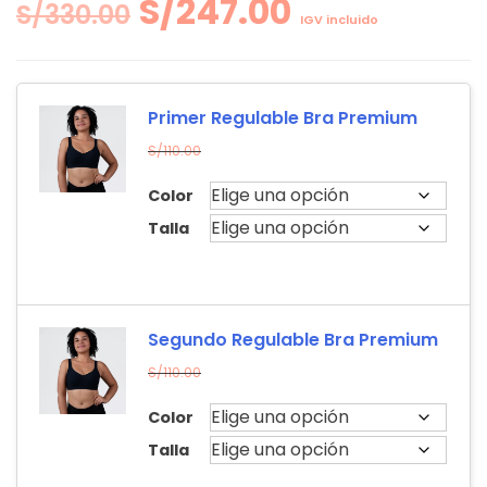
El
El
S/
247.00
S/
330.00
IGV incluido
precio
precio
original
actual
Primer Regulable Bra Premium
S/
110.00
era:
es:
Color
S/330.00.
S/247.00.
Talla
Segundo Regulable Bra Premium
S/
110.00
Color
Talla