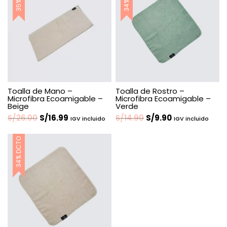
Toalla de Mano –
Toalla de Rostro –
Microfibra Ecoamigable –
Microfibra Ecoamigable –
Beige
Verde
El
El
El
El
S/
26.00
S/
16.99
S/
14.90
S/
9.90
IGV incluido
IGV incluido
precio
precio
precio
precio
original
actual
original
actual
34% DCTO
era:
es:
era:
es:
S/26.00.
S/16.99.
S/14.90.
S/9.90.