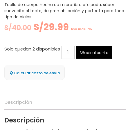
Toalla de cuerpo hecha de microfibra afelpada, súper
suavecita al tacto, de gran absorción y perfecta para todo
tipo de pieles.
El
El
S/
29.99
S/
40.00
IGV incluido
precio
precio
Toalla
Solo quedan 2 disponibles
original
actual
Añadir al carrito
de
Cuerpo
era:
es:
-
Calcular costo de envío
Microfibra
S/40.00.
S/29.99.
Ecoamigable
-
Verde
Descripción
cantidad
Descripción