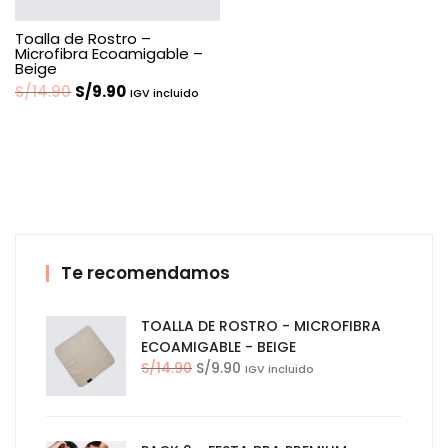
Toalla de Rostro –
Microfibra Ecoamigable –
Beige
El
El
S/
14.90
S/
9.90
IGV incluido
precio
precio
original
actual
era:
es:
S/14.90.
S/9.90.
Te recomendamos
TOALLA DE ROSTRO - MICROFIBRA
ECOAMIGABLE - BEIGE
El
El
S/
14.90
S/
9.90
IGV incluido
precio
precio
original
actual
era:
es: