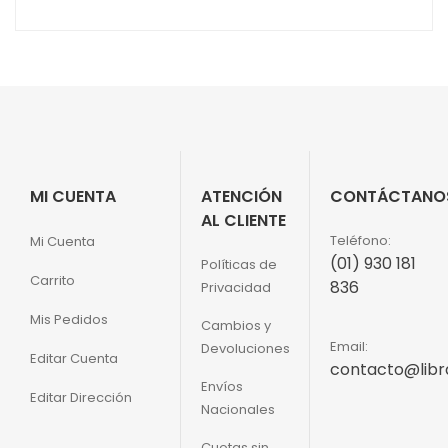
original
actual
era:
es:
S/26.00.
S/16.99.
MI CUENTA
ATENCIÓN
CONTÁCTANO
AL CLIENTE
Teléfono:
Mi Cuenta
(01) 930 181
Políticas de
Carrito
836
Privacidad
Mis Pedidos
Cambios y
Email:
Devoluciones
Editar Cuenta
contacto@libr
Envíos
Editar Dirección
Nacionales
Cuotas sin