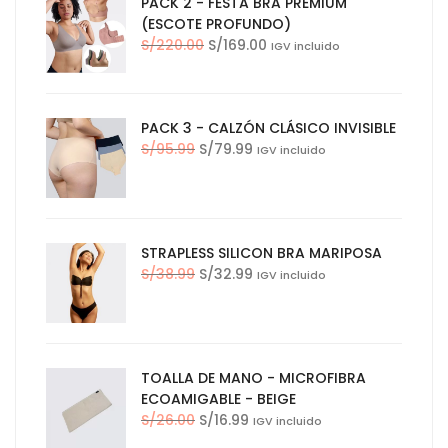
PACK 2 - FESTA BRA PREMIUM
S/14.90.
S/9.90.
(ESCOTE PROFUNDO)
El
El
S/
220.00
S/
169.00
IGV incluido
precio
precio
original
actual
era:
es:
PACK 3 - CALZÓN CLÁSICO INVISIBLE
S/220.00.
S/169.00.
El
El
S/
95.99
S/
79.99
IGV incluido
precio
precio
original
actual
era:
es:
S/95.99.
S/79.99.
STRAPLESS SILICON BRA MARIPOSA
El
El
S/
38.99
S/
32.99
IGV incluido
precio
precio
original
actual
era:
es:
S/38.99.
S/32.99.
TOALLA DE MANO - MICROFIBRA
ECOAMIGABLE - BEIGE
El
El
S/
26.00
S/
16.99
IGV incluido
precio
precio