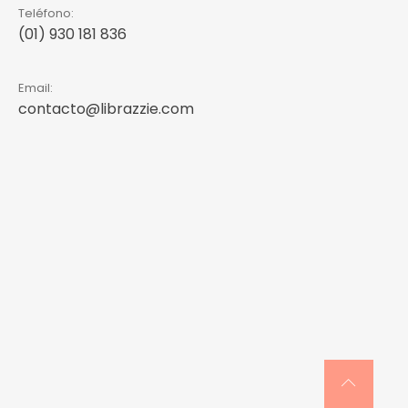
Teléfono:
(01) 930 181 836
Email:
contacto@librazzie.com