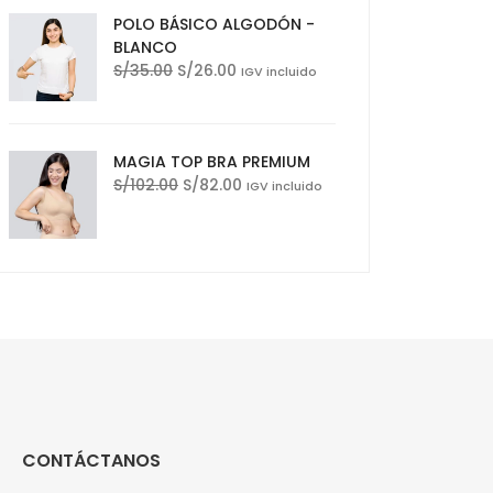
S/28.90.
S/24.99.
POLO BÁSICO ALGODÓN -
BLANCO
El
El
S/
35.00
S/
26.00
IGV incluido
precio
precio
original
actual
era:
es:
MAGIA TOP BRA PREMIUM
S/35.00.
S/26.00.
El
El
S/
102.00
S/
82.00
IGV incluido
precio
precio
original
actual
era:
es:
S/102.00.
S/82.00.
CONTÁCTANOS