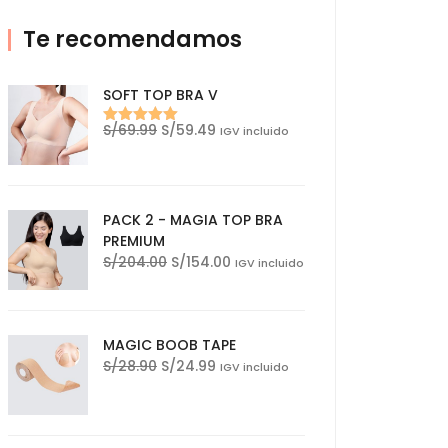
Te recomendamos
SOFT TOP BRA V
El
El
S/
69.99
S/
59.49
IGV incluido
Valorado
precio
precio
con
5.00
de
5
original
actual
era:
es:
S/69.99.
S/59.49.
PACK 2 - MAGIA TOP BRA
PREMIUM
El
El
S/
204.00
S/
154.00
IGV incluido
precio
precio
original
actual
era:
es:
MAGIC BOOB TAPE
S/204.00.
S/154.00.
El
El
S/
28.90
S/
24.99
IGV incluido
precio
precio
original
actual
era:
es: