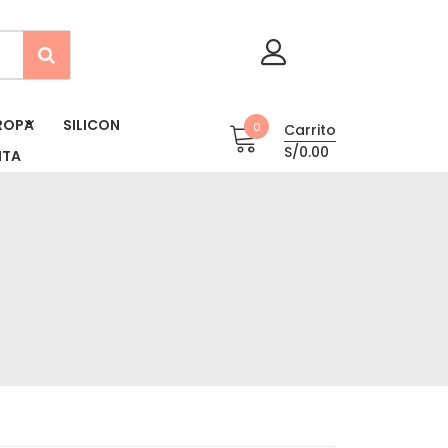
ROPA
SILICON
0
Carrito
S/0.00
NTA