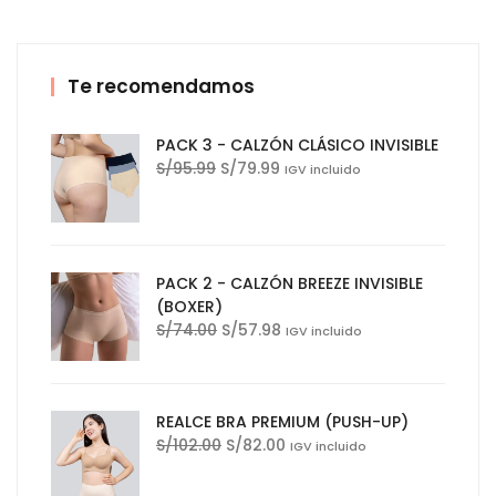
Te recomendamos
PACK 3 - CALZÓN CLÁSICO INVISIBLE
El
El
S/
95.99
S/
79.99
IGV incluido
precio
precio
original
actual
era:
es:
S/95.99.
S/79.99.
PACK 2 - CALZÓN BREEZE INVISIBLE
(BOXER)
El
El
S/
74.00
S/
57.98
IGV incluido
precio
precio
original
actual
era:
es:
REALCE BRA PREMIUM (PUSH-UP)
S/74.00.
S/57.98.
El
El
S/
102.00
S/
82.00
IGV incluido
precio
precio
original
actual